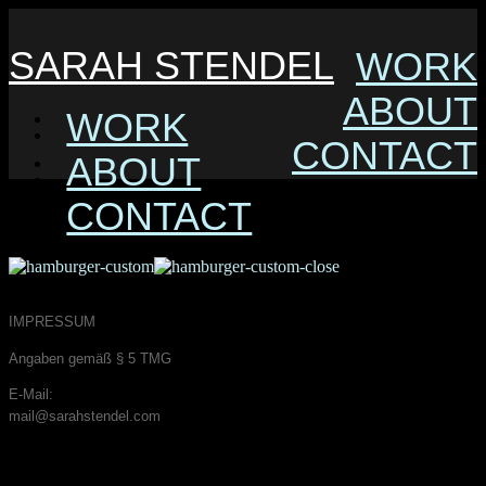
SARAH STENDEL
WORK
ABOUT
WORK
CONTACT
ABOUT
CONTACT
IMPRESSUM
Angaben gemäß § 5 TMG
E-Mail:
mail@sarahstendel.com